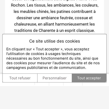
Rochon. Les tissus, les ambiances, les couleurs,
les meubles chinés, les patines contribuent à
dessiner une ambiance feutrée, cossue et
chaleureuse, en alliant harmonieusement les
traditions de Charente à un esprit classique.
Ancienne maison d’armateur du XVII ème siècle,
Ce site utilise des cookies
l’hôtel invite au
voyage par les sens
, tant dans
En cliquant sur « Tout accepter », vous acceptez
son accueil, que dans l’assiette. Son restaurant
l’utilisation de cookies à usages techniques
nécessaires au bon fonctionnement du site, ainsi que
George's
offre une
cuisine simple et
des cookies pour mesurer l'audience du site et de nos
authentique
, ode à la fraîcheur des produits
campagnes publicitaires et de communication.
locaux, dans une démarche durable de respect
Tout refuser
Personnaliser
Tout accepter
de l’environnement. Profitez de votre
séjour à la
S'INSCRIRE
FR
EN
RU
À LA NEWSLETTER
Villa Clarisse
pour partager de beaux moments
gustatifs au
restaurant George's
et vous
imprégner de l’esprit de l’Hôtel de Toiras.
N’hésitez pas à solliciter notre majordome pour